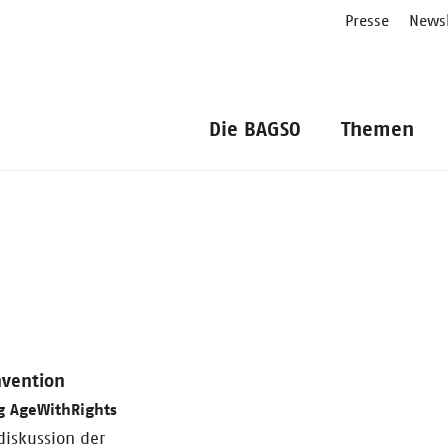
Presse
Newsl
Die BAGSO
Themen
nvention
ag AgeWithRights
diskussion der