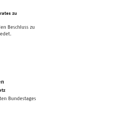
rates zu
en Beschluss zu
edet.
en
etz
lten Bundestages