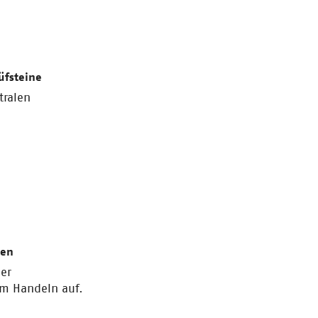
üfsteine
tralen
ren
er
um Handeln auf.