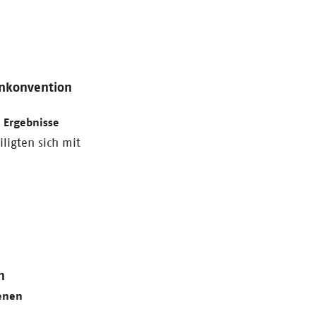
enkonvention
 Ergebnisse
ligten sich mit
n
fenen