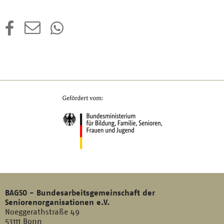
BAGSO - Bundesarbeitsgemeinschaft der
Seniorenorganisationen e.V.
Noeggerathstraße 49
53111 Bonn