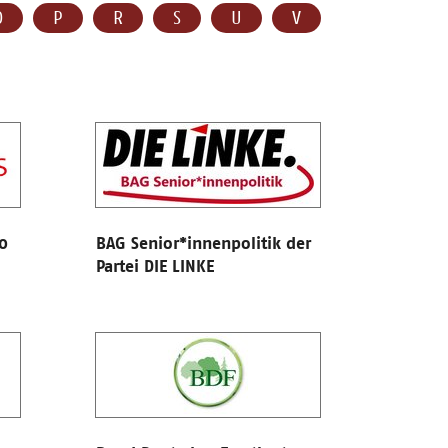
O
P
R
S
U
V
0
BAG Senior*innenpolitik der
Partei DIE LINKE