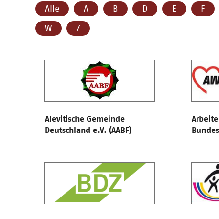
Alle
A
B
D
E
F
W
Z
Alevitische Gemeinde
Arbeite
Deutschland e.V. (AABF)
Bundes