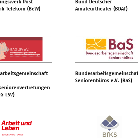
ungswerk Post
Bund Deutscher
nk Telekom (BeW)
Amateurtheater (BDAT)
arbeitsgemeinschaft
Bundesarbeitsgemeinschaf
Seniorenbüros e.V. (BaS)
seniorenvertretungen
AG LSV)