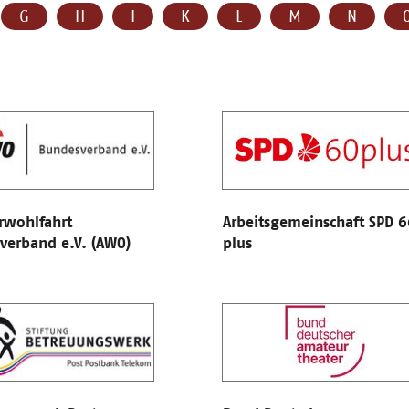
G
H
I
K
L
M
N
rwohlfahrt
Arbeitsgemeinschaft SPD 6
verband e.V. (AWO)
plus