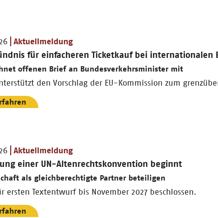
026
Aktuellmeldung
ündnis für einfacheren Ticketkauf bei internationalen
hnet offenen Brief an Bundesverkehrsminister mit
nterstützt den Vorschlag der EU-Kommission zum grenzübe
rfahren
026
Aktuellmeldung
tung einer UN-Altenrechtskonvention beginnt
schaft als gleichberechtigte Partner beteiligen
ür ersten Textentwurf bis November 2027 beschlossen.
rfahren