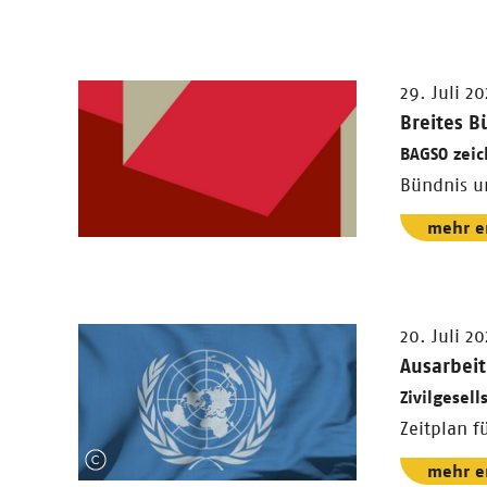
29. Juli 2
Breites B
BAGSO zeic
Bündnis u
mehr e
20. Juli 2
Ausarbei
Zivilgesell
Zeitplan f
mehr e