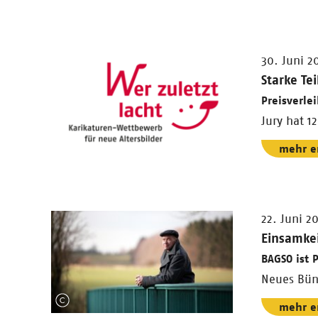
30. Juni 2
Starke T
Preisverle
Jury hat 1
mehr e
22. Juni 2
Einsamke
BAGSO ist 
Neues Bün
mehr e