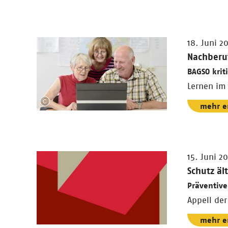
18. Juni 2
Nachberuf
BAGSO krit
Lernen im 
mehr e
15. Juni 2
Schutz äl
Präventive
Appell de
mehr e