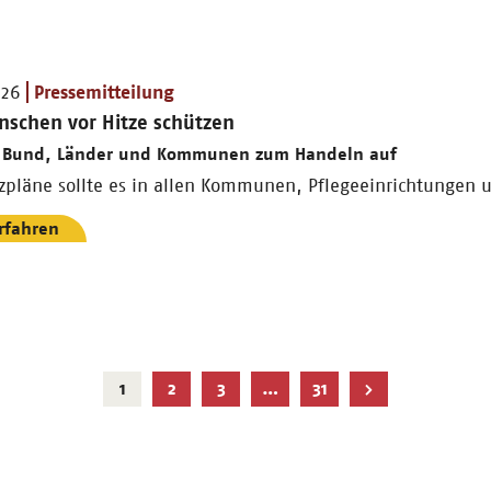
026
Pressemitteilung
nschen vor Hitze schützen
t Bund, Länder und Kommunen zum Handeln auf
zpläne sollte es in allen Kommunen, Pflegeeinrichtungen 
rfahren
Aktuelle
1
2
3
…
31
Seite