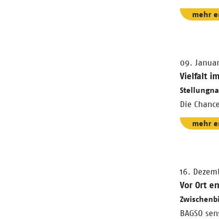
mehr e
09. Janua
Vielfalt 
Stellungna
Die Chance
mehr e
16. Dezem
Vor Ort e
Zwischenbi
BAGSO sens