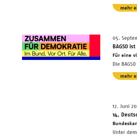
mehr e
05. Septe
BAGSO is
Für eine v
Die BAGSO 
mehr e
12. Juni 2
14. Deuts
Bundeskanz
Unter dem