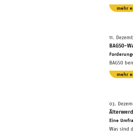
mehr e
11. Dezem
BAGSO-Wah
Forderung
BAGSO bene
mehr e
03. Dezem
Älterwer
Eine Umfra
Was sind 