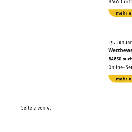
BAGSO ruf
mehr e
29. Januar
Wettbewe
BAGSO suc
Online-Sem
mehr e
Seite 2 von 4.
Nächste