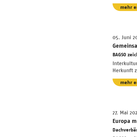
mehr e
05. Juni 2
Gemeinsa
BAGSO zei
Interkultu
Herkunft
mehr e
27. Mai 20
Europa mu
Dachverbä