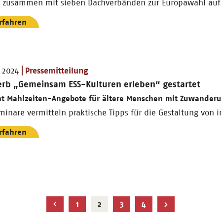
t zusammen mit sieben Dachverbänden zur Europawahl auf
rfahren
 2024
Pressemitteilung
rb „Gemeinsam ESS-Kulturen erleben“ gestartet
ht Mahlzeiten-Angebote für ältere Menschen mit Zuwander
inare vermitteln praktische Tipps für die Gestaltung von i
rfahren
Aktuelle
1
2
3
4
Seite