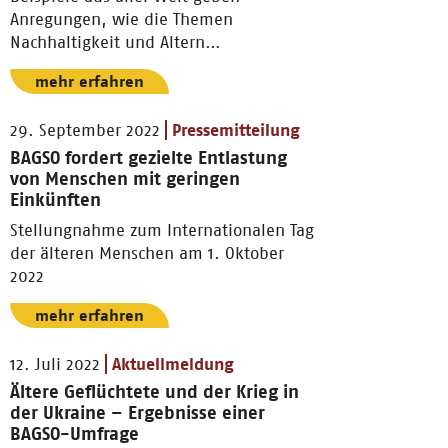
Anregungen, wie die Themen
Nachhaltigkeit und Altern
zusammengedacht und Initiativen vor
mehr erfahren
Ort entwickelt werden können.
29. September 2022
Pressemitteilung
BAGSO fordert gezielte Entlastung
von Menschen mit geringen
Einkünften
Stellungnahme zum Internationalen Tag
der älteren Menschen am 1. Oktober
2022
mehr erfahren
12. Juli 2022
Aktuellmeldung
Ältere Geflüchtete und der Krieg in
der Ukraine – Ergebnisse einer
BAGSO-Umfrage