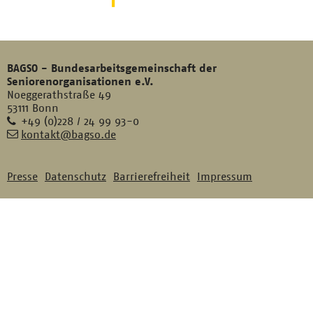
BAGSO - Bundesarbeitsgemeinschaft der
Seniorenorganisationen e.V.
Noeggerathstraße 49
53111 Bonn
Telefon
+49 (0)228 / 24 99 93-0
E-
kontakt@bagso.de
Mail
Presse
Datenschutz
Barrierefreiheit
Impressum