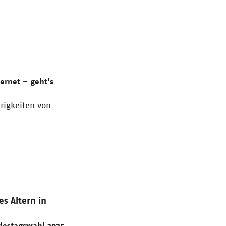
ernet – geht’s
erigkeiten von
es Altern in
destagswahl 2025