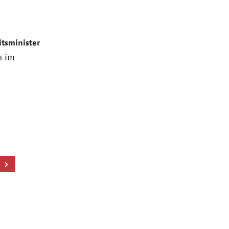
tsminister
n im