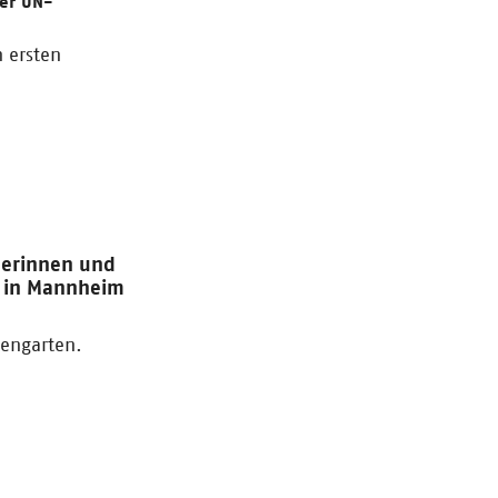
er UN-
n ersten
herinnen und
g in Mannheim
sengarten.