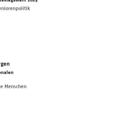
niorenpolitik
rgen
onalen
ere Menschen