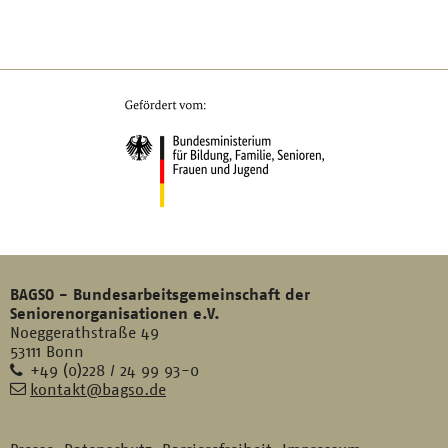
BAGSO - Bundesarbeitsgemeinschaft der
Seniorenorganisationen e.V.
Noeggerathstraße 49
53111 Bonn
Telefon
+49 (0)228 / 24 99 93-0
E-
kontakt@bagso.de
Mail