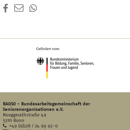
BAGSO - Bundesarbeitsgemeinschaft der
Seniorenorganisationen e.V.
Noeggerathstraße 49
53111 Bonn
Telefon
+49 (0)228 / 24 99 93-0