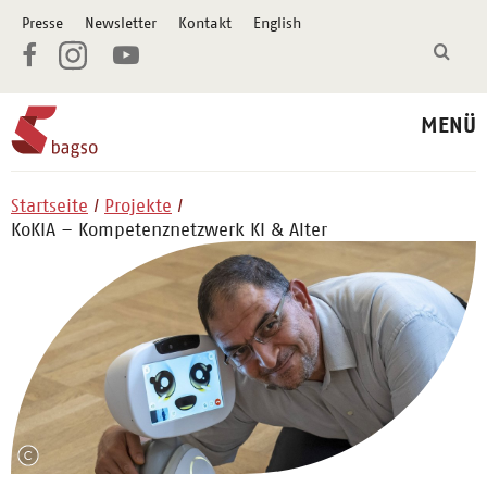
Presse
Newsletter
Kontakt
English
MENÜ
Startseite
Projekte
KoKIA – Kompetenznetzwerk KI & Alter