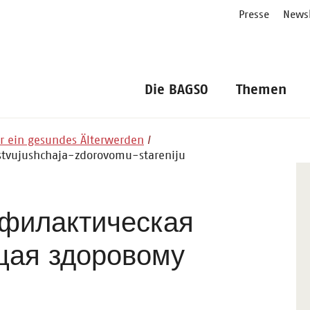
Presse
Newsl
Die BAGSO
Themen
ür ein gesundes Älterwerden
stvujushchaja-zdorovomu-stareniju
филактическая
щая здоровому