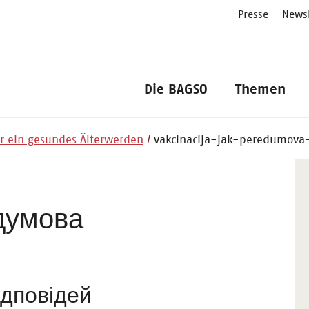
Presse
Newsl
Die BAGSO
Themen
ür ein gesundes Älterwerden
vakcinacija-jak-peredumova-
думова
ідповідей