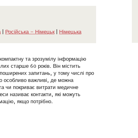
а
|
Російська – Німецьк
|
Німецька
 компактну та зрозумілу інформацію
их старше 60 років. Він містить
 поширених запитань, у тому числі про
го особливо важливі, де можна
та чи покриває витрати медичне
еси називає контакти, які можуть
мацію, якщо потрібно.