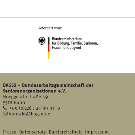
BAGSO - Bundesarbeitsgemeinschaft der
Seniorenorganisationen e.V.
Noeggerathstraße 49
53111 Bonn
Telefon
+49 (0)228 / 24 99 93-0
E-
kontakt@bagso.de
Mail
Presse
Datenschutz
Barrierefreiheit
Impressum