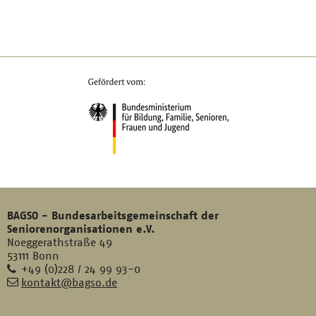
BAGSO - Bundesarbeitsgemeinschaft der
Seniorenorganisationen e.V.
Noeggerathstraße 49
53111 Bonn
Telefon
+49 (0)228 / 24 99 93-0
E-
kontakt@bagso.de
Mail