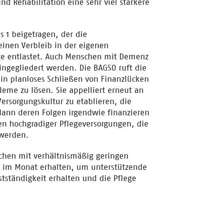
d Rehabilitation eine sehr viel stärkere
 1 beigetragen, der die
 einen Verbleib in der eigenen
ge entlastet. Auch Menschen mit Demenz
ingegliedert werden. Die BAGSO ruft die
ein planloses Schließen von Finanzlücken
eme zu lösen. Sie appelliert erneut an
 Versorgungskultur zu etablieren, die
 dann deren Folgen irgendwie finanzieren
n hochgradiger Pflegeversorgungen, die
t werden.
chen mit verhältnismäßig geringen
o im Monat erhalten, um unterstützende
tständigkeit erhalten und die Pflege