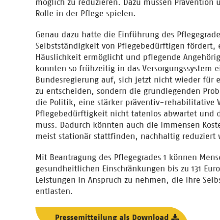
möglich zu reduzieren. Dazu müssen Prävention un
Rolle in der Pflege spielen.
Genau dazu hatte die Einführung des Pflegegrades
Selbstständigkeit von Pflegebedürftigen fördert,
Häuslichkeit ermöglicht und pflegende Angehöri
konnten so frühzeitig in das Versorgungssystem e
Bundesregierung auf, sich jetzt nicht wieder für 
zu entscheiden, sondern die grundlegenden Probl
die Politik, eine stärker präventiv-rehabilitative
Pflegebedürftigkeit nicht tatenlos abwartet und
muss. Dadurch könnten auch die immensen Koste
meist stationär stattfinden, nachhaltig reduzier
Mit Beantragung des Pflegegrades 1 können Mens
gesundheitlichen Einschränkungen bis zu 131 Eur
Leistungen in Anspruch zu nehmen, die ihre Selbs
entlasten.
Pressemitteilung als Download