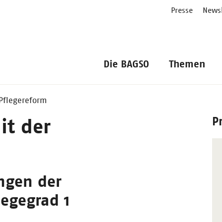
Presse
Newsl
Die BAGSO
Themen
 Pflegereform
P
it der
ungen der
egegrad 1