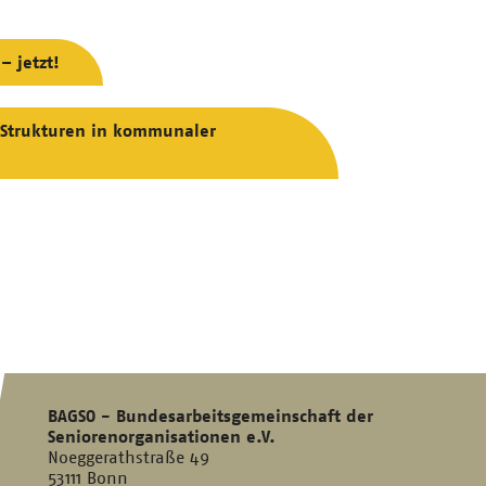
– jetzt!
 Strukturen in kommunaler
BAGSO - Bundesarbeitsgemeinschaft der
Seniorenorganisationen e.V.
Noeggerathstraße 49
53111 Bonn