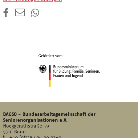
BAGSO - Bundesarbeitsgemeinschaft der
Seniorenorganisationen e.V.
Noeggerathstraße 49
53111 Bonn
Telefon
+49 (0)228 / 24 99 93-0