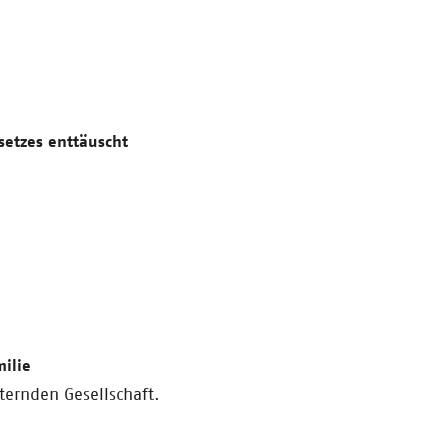
etzes enttäuscht
ilie
ternden Gesellschaft.