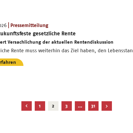
2026
Pressemitteilung
zukunftsfeste gesetzliche Rente
ert Versachlichung der aktuellen Rentendiskussion
liche Rente muss weiterhin das Ziel haben, den Lebensstan
rfahren
Aktuelle
1
2
3
…
31
Seite