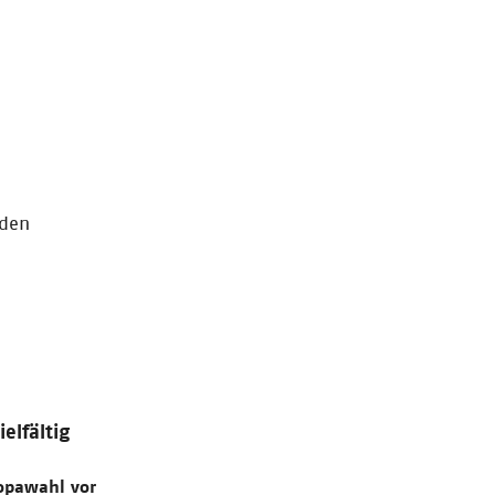
 den
elfältig
opawahl vor