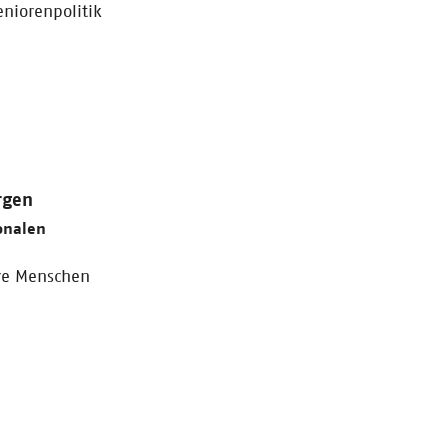
niorenpolitik
rgen
onalen
ere Menschen