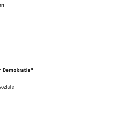
en
r Demokratie“
soziale