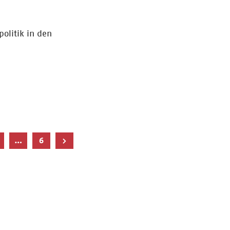
politik in den
le
…
6