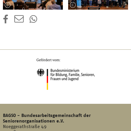
BAGSO - Bundesarbeitsgemeinschaft der
Seniorenorganisationen e.V.
Noeggerathstraße 49