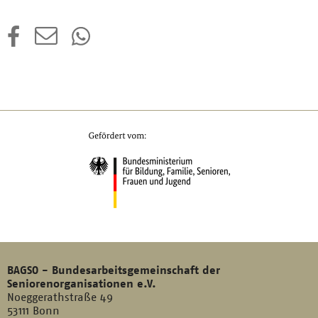
BAGSO - Bundesarbeitsgemeinschaft der
Seniorenorganisationen e.V.
Noeggerathstraße 49
53111 Bonn