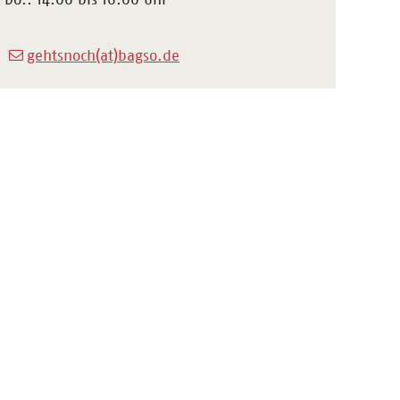
gehtsnoch(at)bagso.de