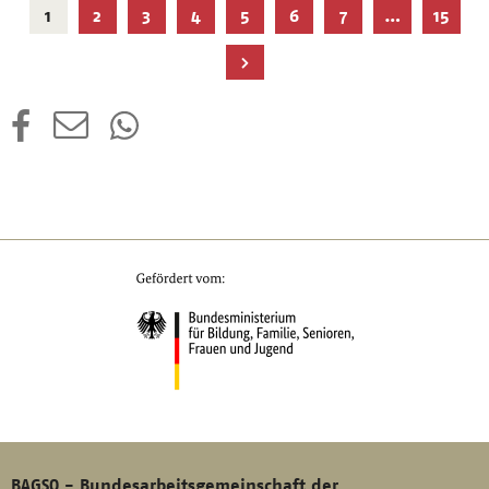
Aktuelle
1
2
3
4
5
6
7
…
15
Seite
BAGSO - Bundesarbeitsgemeinschaft der