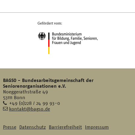
BAGSO - Bundesarbeitsgemeinschaft der
Seniorenorganisationen e.V.
Noeggerathstraße 49
53111 Bonn
Telefon
+49 (0)228 / 24 99 93-0
E-
kontakt@bagso.de
Mail
Presse
Datenschutz
Barrierefreiheit
Impressum