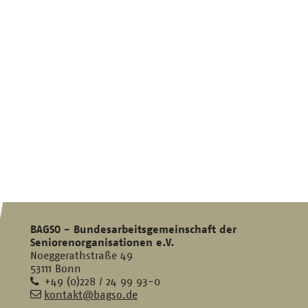
BAGSO - Bundesarbeitsgemeinschaft der
Seniorenorganisationen e.V.
Noeggerathstraße 49
53111 Bonn
Telefon
+49 (0)228 / 24 99 93-0
E-
kontakt@bagso.de
Mail