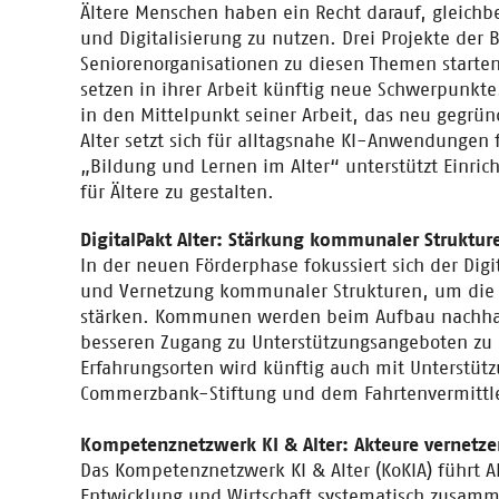
Ältere Menschen haben ein Recht darauf, gleichb
und Digitalisierung zu nutzen. Drei Projekte de
Seniorenorganisationen zu diesen Themen starte
setzen in ihrer Arbeit künftig neue Schwerpunkte
in den Mittelpunkt seiner Arbeit, das neu gegrü
Alter setzt sich für alltagsnahe KI-Anwendungen f
„Bildung und Lernen im Alter“ unterstützt Einri
für Ältere zu gestalten.
DigitalPakt Alter: Stärkung kommunaler Struktur
In der neuen Förderphase fokussiert sich der Digi
und Vernetzung kommunaler Strukturen, um die dig
stärken. Kommunen werden beim Aufbau nachhalti
besseren Zugang zu Unterstützungsangeboten zu 
Erfahrungsorten wird künftig auch mit Unterstü
Commerzbank-Stiftung und dem Fahrtenvermittle
Kompetenznetzwerk KI & Alter: Akteure vernetze
Das Kompetenznetzwerk KI & Alter (KoKIA) führt A
Entwicklung und Wirtschaft systematisch zusammen