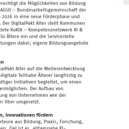
erechtigt die Möglichkeiten von Bildung
r BAGSO – Bundesarbeitsgemeinschaft der
n 2026 in eine neue Förderphase und
. Der DigitalPakt Alter stellt Kommunen
ndete KoKIA – Kompetenznetzwerk KI &
ür Ältere ein und die Servicestelle
chtungen dabei, eigene Bildungsangebote
en
talPakt Alter auf die Weiterentwicklung
itale Teilhabe Älterer langfristig zu
ger Initiativen begleitet, um einen
ermöglichen. Der Aufbau von
tzung von Unternehmen wie der
r Uber umgesetzt.
n, Innovationen fördern
kteure aus Bildung, Praxis, Forschung,
. Ziel ist es, alltagsnahe KI-