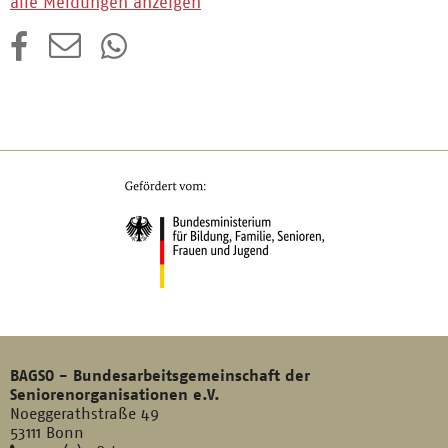
alle Meldungen anzeigen
BAGSO - Bundesarbeitsgemeinschaft der
Seniorenorganisationen e.V.
Noeggerathstraße 49
53111 Bonn