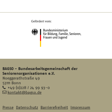
BAGSO - Bundesarbeitsgemeinschaft der
Seniorenorganisationen e.V.
Noeggerathstraße 49
53111 Bonn
Telefon
+49 (0)228 / 24 99 93-0
E-
kontakt@bagso.de
Mail
Presse
Datenschutz
Barrierefreiheit
Impressum