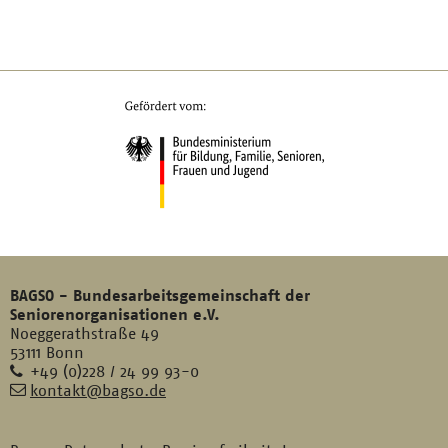
BAGSO - Bundesarbeitsgemeinschaft der
Seniorenorganisationen e.V.
Noeggerathstraße 49
53111 Bonn
Telefon
+49 (0)228 / 24 99 93-0
E-
kontakt@bagso.de
Mail