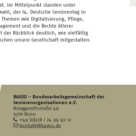
at. Im Mittelpunkt standen unter
hl, der 14. Deutsche Seniorentag in
Themen wie Digitalisierung, Pflege,
agement und die Rechte älterer
der Rückblick deutlich, wie vielfältig
schen unsere Gesellschaft mitgestalten.
BAGSO - Bundesarbeitsgemeinschaft der
Seniorenorganisationen e.V.
Noeggerathstraße 49
53111 Bonn
Telefon
+49 (0)228 / 24 99 93-0
E-
kontakt@bagso.de
Mail