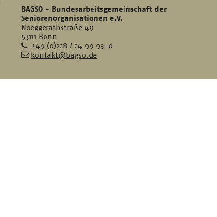
BAGSO - Bundesarbeitsgemeinschaft der
Seniorenorganisationen e.V.
Noeggerathstraße 49
53111 Bonn
Telefon
+49 (0)228 / 24 99 93-0
E-
kontakt@bagso.de
Mail