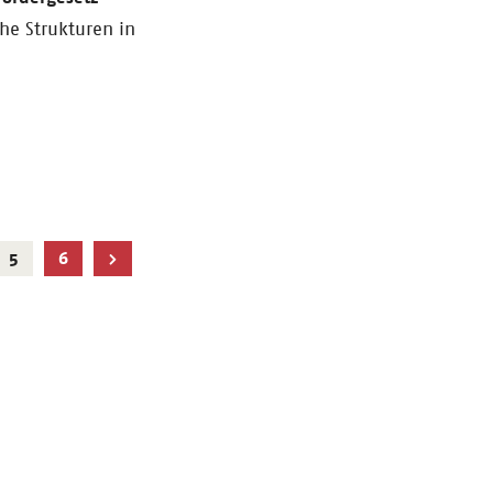
che Strukturen in
Aktuelle
5
6
Seite