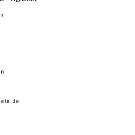
on
en
ertel der