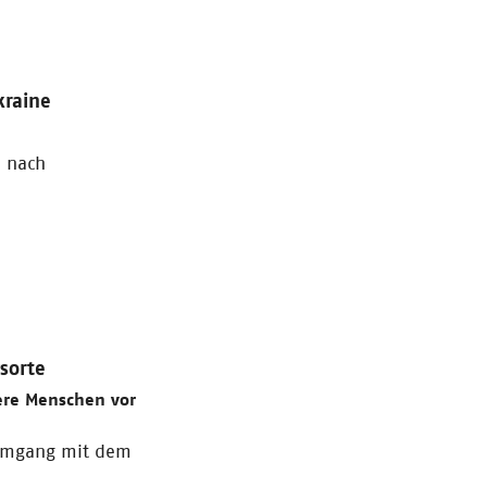
kraine
e nach
gsorte
ere Menschen vor
 Umgang mit dem