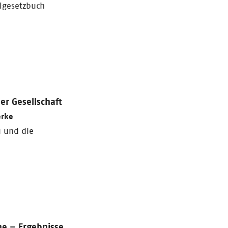
algesetzbuch
r Gesellschaft
erke
u und die
ne – Ergebnisse