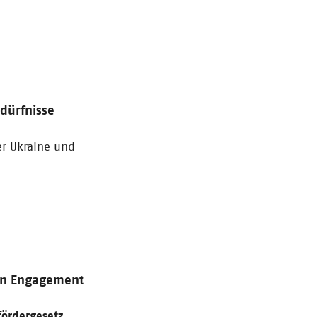
dürfnisse
er Ukraine und
on Engagement
ördergesetz