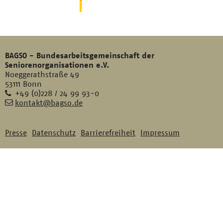
BAGSO - Bundesarbeitsgemeinschaft der
Seniorenorganisationen e.V.
Noeggerathstraße 49
53111 Bonn
Telefon
+49 (0)228 / 24 99 93-0
E-
kontakt@bagso.de
Mail
Presse
Datenschutz
Barrierefreiheit
Impressum