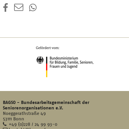
BAGSO - Bundesarbeitsgemeinschaft der
Seniorenorganisationen e.V.
Noeggerathstraße 49
53111 Bonn
Telefon
+49 (0)228 / 24 99 93-0