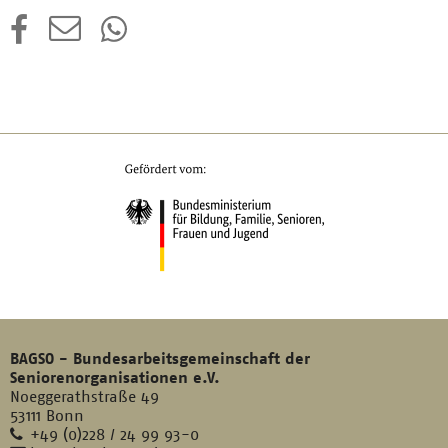
BAGSO - Bundesarbeitsgemeinschaft der
Seniorenorganisationen e.V.
Noeggerathstraße 49
53111 Bonn
Telefon
+49 (0)228 / 24 99 93-0