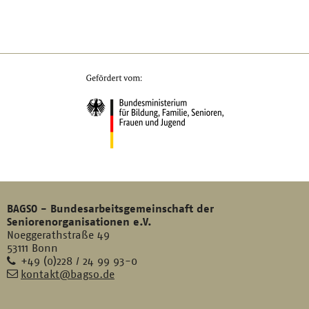
BAGSO - Bundesarbeitsgemeinschaft der
Seniorenorganisationen e.V.
Noeggerathstraße 49
53111 Bonn
Telefon
+49 (0)228 / 24 99 93-0
E-
kontakt@bagso.de
Mail