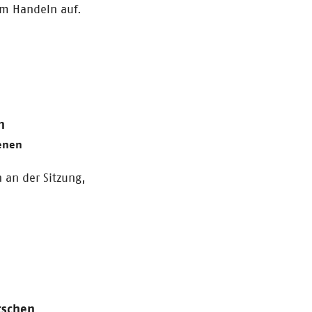
um Handeln auf.
n
fenen
 an der Sitzung,
tschen